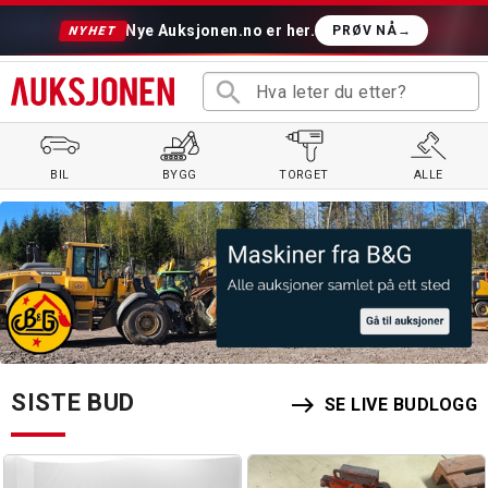
Nye Auksjonen.no er her.
PRØV NÅ
→
NYHET
search
BIL
BYGG
TORGET
ALLE
SISTE BUD
east
SE LIVE BUDLOGG