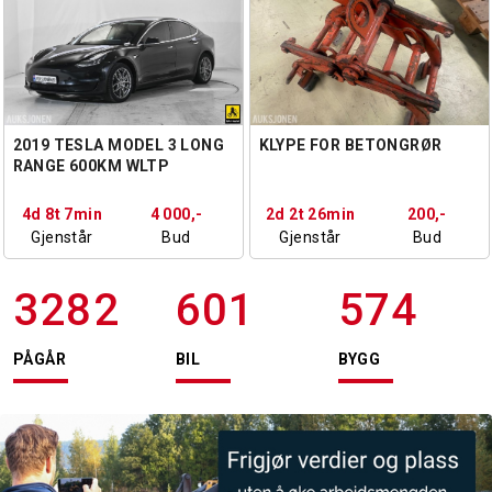
2019 TESLA MODEL 3 LONG
KLYPE FOR BETONGRØR
RANGE 600KM WLTP
AUTOPILOT PANORAMA
4d 8t 7min
4 000,-
2d 2t 26min
200,-
Gjenstår
Bud
Gjenstår
Bud
3282
601
574
PÅGÅR
BIL
BYGG