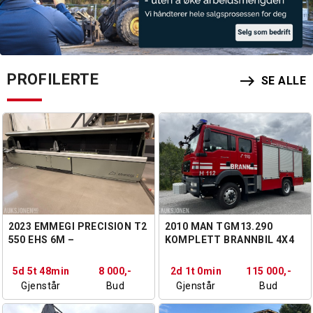
PROFILERTE
east
SE ALLE
2023 EMMEGI PRECISION T2
2010 MAN TGM13.290
550 EHS 6M –
KOMPLETT BRANNBIL 4X4
FULLUTSTYRT CNC DOBBEL
GJÆRSAG – 6 METER –
5d 5t 48min
8 000,-
2d 1t 0min
115 000,-
HIGH SPEED
Gjenstår
Bud
Gjenstår
Bud