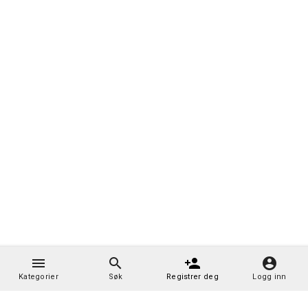
menu
search
person_add
account_circle
Kategorier
Søk
Registrer deg
Logg inn