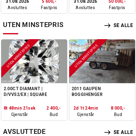
31.08.2026
5 600,-
31.08.2026
50 000,-
Avsluttes
Fastpris
Avsluttes
Fastpris
UTEN MINSTEPRIS
east
SE ALLE
UTEN MINSTEPRIS
UTEN MINSTEPRIS
2.00CT DIAMANT |
2011 GAUPEN
D/VVS2/EX | SQUARE
BOGGIHENGER
CUSHION CUT | IGI!
8t 48min 20sek
2 400,-
2d 1t 24min
8 000,-
Gjenstår
Bud
Gjenstår
Bud
AVSLUTTEDE
east
SE ALLE