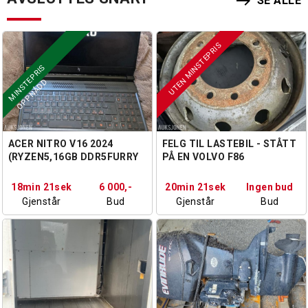
east
SE ALLE
UTEN MINSTEPRIS
M
I
N
S
T
P
R
I
S
O
P
P
N
Å
D
E
D
ACER NITRO V16 2024
FELG TIL LASTEBIL - STÅTT
(RYZEN5,16GB DDR5FURRY
PÅ EN VOLVO F86
RAM, 6GB RTX VIDEO,700GB
M2 DRIVE, WIN11)
18min 20sek
6 000,-
20min 20sek
Ingen bud
Gjenstår
Bud
Gjenstår
Bud