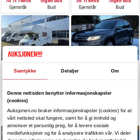
7d 7t 14min
Ingen bud
3d 1t 8min
Ingen bud
Gjenstår
Bud
Gjenstår
Bud
2005 DETHLEFFS
2014 VOLKSWAGEN TIGUAN
Samtykke
Detaljer
Om
CAMPINGBIL
2.0 DIESEL 110HK
CRUISEKONTROLL
HENGERFESTE
5d 6t 48min
Ingen bud
7d 7t 12min
Ingen bud
KUPEVARMER
Gjenstår
Bud
Gjenstår
Bud
Denne nettsiden benytter informasjonskapsler
(cookies)
KJØP NÅ
east
Auksjonen.no bruker informasjonskapsler (cookies) for at
SE ALLE
vårt nettsted skal fungere, samt for å gi innhold og
annonser et personlig preg, for å levere sosiale
mediefunksjoner og for å analysere trafikken vår. Vi deler