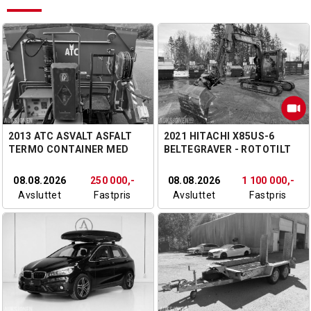
2013 ATC ASVALT ASFALT
2021 HITACHI X85US-6
TERMO CONTAINER MED
BELTEGRAVER - ROTOTILT
EMULSJONSTANK / ASFALT
R3 - S50 - SMALSKUFF - VA
LAPPECONTAINER MED KUN
SKUFF - PUSSESKUFF -
08.08.2026
250 000,-
08.08.2026
1 100 000,-
22 DRIFTSTIMER
3618,5 TIMER
Avsluttet
Fastpris
Avsluttet
Fastpris