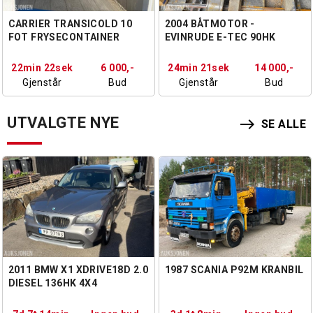
CARRIER TRANSICOLD 10
2004 BÅTMOTOR -
FOT FRYSECONTAINER
EVINRUDE E-TEC 90HK
22min 20sek
6 000,-
24min 21sek
14 000,-
Gjenstår
Bud
Gjenstår
Bud
UTVALGTE NYE
east
SE ALLE
2011 BMW X1 XDRIVE18D 2.0
1987 SCANIA P92M KRANBIL
DIESEL 136HK 4X4
AUTOMAT, KUPEVARMER,
HENGERFESTE