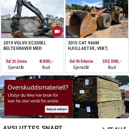
2019 VOLVO EC200EL
2015 CAT 966M
BELTEGRAVER MED
HJULLASTER, VEKT,
STEELWRIST TILTROTATOR,
SENTRALSMØRING,SERVICE
OILQUICK, GPS OG 2
HISTORIKK
3d 2t 2min
8 000,-
5d 0t 56min
252 000,-
SKUFFER
Gjenstår
Bud
Gjenstår
Bud
AVSLUTTES SNART