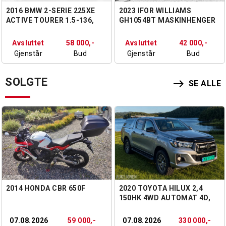
2016 BMW 2-SERIE 225XE
2023 IFOR WILLIAMS
ACTIVE TOURER 1.5-136,
GH1054BT MASKINHENGER
138 126 KM, EU27
3500 KG
Avsluttet
58 000,-
Avsluttet
42 000,-
Gjenstår
Bud
Gjenstår
Bud
SOLGTE
east
SE ALLE
2014 HONDA CBR 650F
2020 TOYOTA HILUX 2,4
150HK 4WD AUTOMAT 4D,
WEBASTO, HARDTOP,
RYGGEKAMERA
07.08.2026
59 000,-
07.08.2026
330 000,-